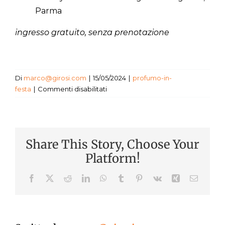
Parma
ingresso gratuito, senza prenotazione
Di
marco@girosi.com
|
15/05/2024
|
profumo-in-
su
festa
|
Commenti disabilitati
PROFUMERIA
BIBA
Share This Story, Choose Your
Platform!
Facebook
X
Reddit
LinkedIn
WhatsApp
Tumblr
Pinterest
Vk
Xing
Email