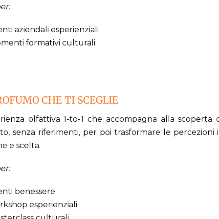
er:
nti aziendali esperienziali
menti formativi culturali
PROFUMO CHE TI SCEGLIE
rienza olfattiva 1-to-1 che accompagna alla scoperta de
into, senza riferimenti, per poi trasformare le percezion
e e scelta.
er:
enti benessere
rkshop esperienziali
terclass culturali