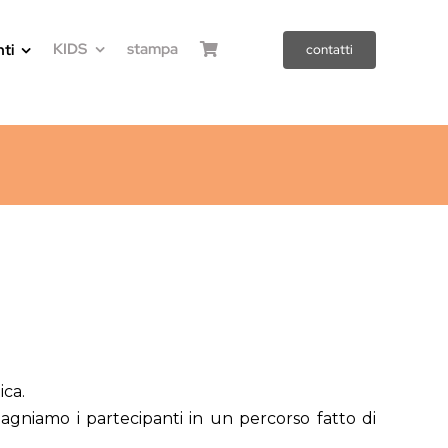
KIDS
stampa
ti
contatti
.
ca.
gniamo i partecipanti in un percorso fatto di