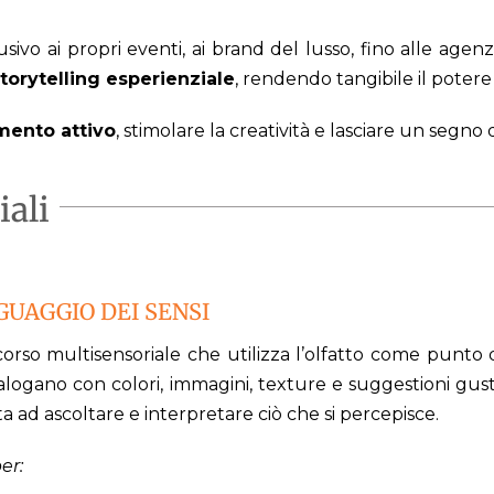
ivo ai propri eventi, ai brand del lusso, fino alle agen
storytelling esperienziale
, rendendo tangibile il poter
mento attivo
, stimolare la creatività e lasciare un segn
iali
NGUAGGIO DEI SENSI
orso multisensoriale che utilizza l’olfatto come punto d
ialogano con colori, immagini, texture e suggestioni gu
ta ad ascoltare e interpretare ciò che si percepisce.
er: