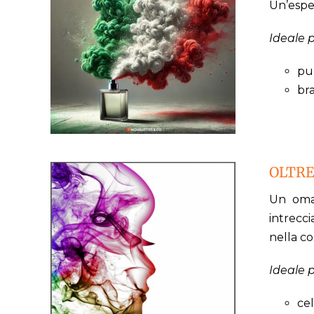
Un’esper
Ideale p
pub
bra
OLTRE
Un omag
intrecc
nella co
Ideale p
cel