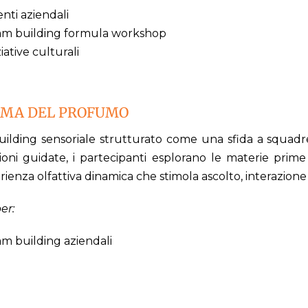
nti aziendali
am building formula workshop
ziative culturali
GMA DEL PROFUMO
ilding sensoriale strutturato come una sfida a squadre.
zioni guidate, i partecipanti esplorano le materie prime
ienza olfattiva dinamica che stimola ascolto, interazione 
er:
am building aziendali