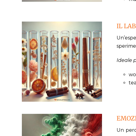
IL LA
Un’espe
sperimen
Ideale p
wo
te
EMOZI
Un perco