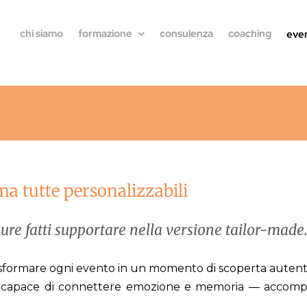
chi siamo
formazione
consulenza
coaching
even
ma tutte personalizzabili
ppure fatti supportare nella versione tailor-made
sformare ogni evento in un momento di scoperta autenti
o e capace di connettere emozione e memoria — accompa