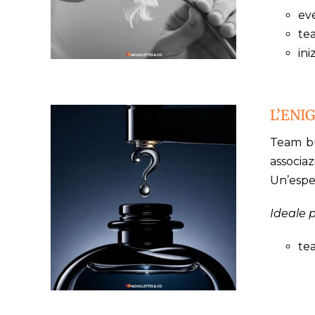
eve
te
ini
L’ENI
Team bu
associa
Un’esper
Ideale p
te