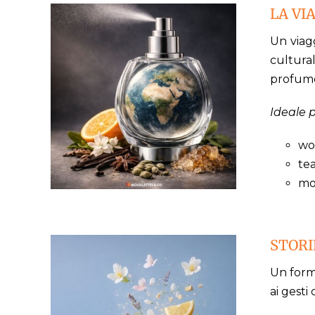
LA VI
Un viagg
cultural
profumo
Ideale p
wo
te
mo
STOR
Un forma
ai gesti