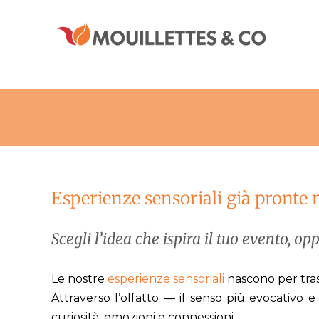
Salta
al
contenuto
Esperienze sensoriali già pronte 
Scegli l’idea che ispira il tuo evento, o
Le nostre
esperienze sensoriali
nascono per tra
Attraverso l’olfatto — il senso più evocativ
curiosità, emozioni e connessioni.