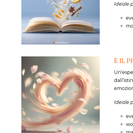
Ideale p
eve
mo
È IL 
Un’espe
dall’ist
emozion
Ideale p
ev
wo
mas