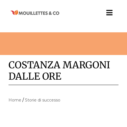
Salta
al
Toggl
contenuto
Naviga
chi siamo
formazione
COSTANZA MARGONI
consulenza
DALLE ORE
coaching
eventi
/
Home
Storie di successo
KIDS