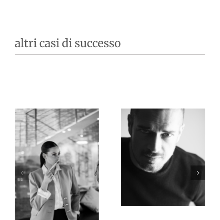
altri casi di successo
MASSIMILIANO
MINORINI
CLAUDIA
A
CUBEDDU