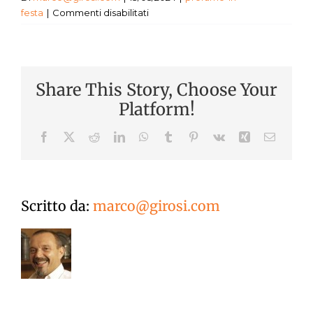
su
festa
|
Commenti disabilitati
PERCORSO
SENSORIALE
A
PARMA
Share This Story, Choose Your
E
DINTORNI
Platform!
Facebook
X
Reddit
LinkedIn
WhatsApp
Tumblr
Pinterest
Vk
Xing
Email
Scritto da:
marco@girosi.com